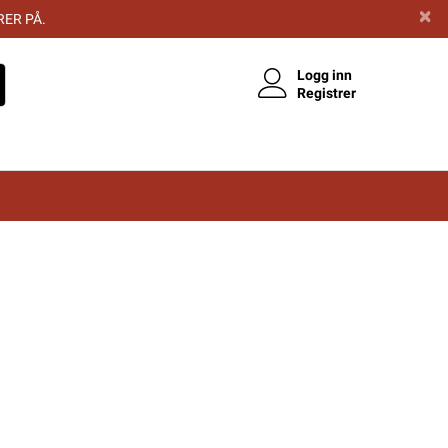
RER PÅ.
Logg inn
Registrer