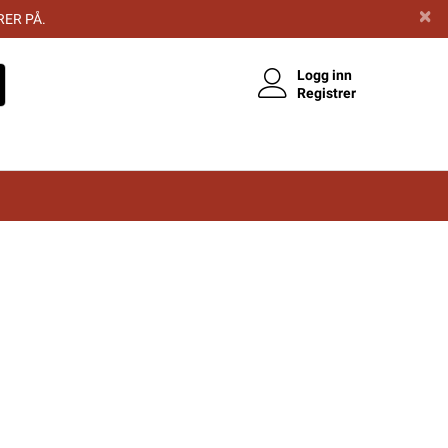
RER PÅ.
Logg inn
Registrer