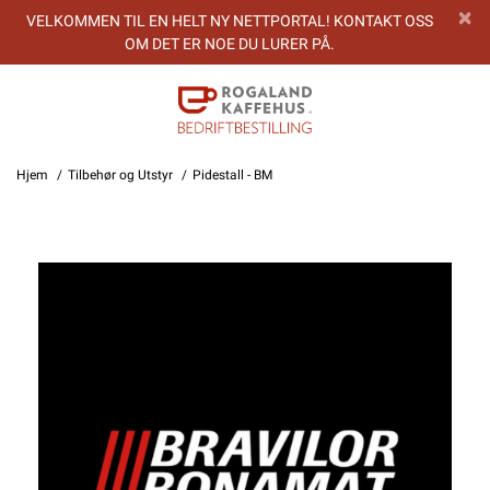
VELKOMMEN TIL EN HELT NY NETTPORTAL! KONTAKT OSS
OM DET ER NOE DU LURER PÅ.
Hjem
Tilbehør og Utstyr
Pidestall - BM