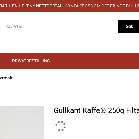
 TIL EN HELT NY NETTPORTAL! KONTAKT OSS OM DET ER NOE DU LU
Søk
PRIVATBESTILLING
termalt
Gullkant Kaffe® 250g Filt