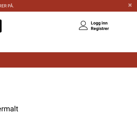
RER PÅ.
Logg inn
Registrer
ermalt